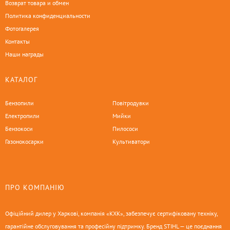
Возврат товара и обмен
Политика конфиденциальности
Фотогалерея
Контакты
Наши награды
КАТАЛОГ
Бензопили
Повітродувки
Електропили
Мийки
Бензокоси
Пилососи
Газонокосарки
Культиватори
ПРО КОМПАНІЮ
Офіційний дилер у Харкові, компанія «КХК», забезпечує сертифіковану техніку,
гарантійне обслуговування та професійну підтримку. Бренд STIHL — це поєднання