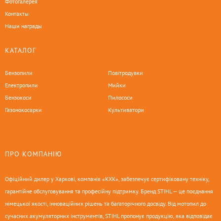
Фотогалерея
Контакты
Наши награды
КАТАЛОГ
Бензопили
Повітродувки
Електропили
Мийки
Бензокоси
Пилососи
Газонокосарки
Культиватори
ПРО КОМПАНІЮ
Офіційний дилер у Харкові, компанія «КХК», забезпечує сертифіковану техніку,
гарантійне обслуговування та професійну підтримку. Бренд STIHL — це поєднання
німецької якості, інноваційних рішень та багаторічного досвіду. Від мотопил до
сучасних акумуляторних інструментів, STIHL пропонує продукцію, яка відповідає