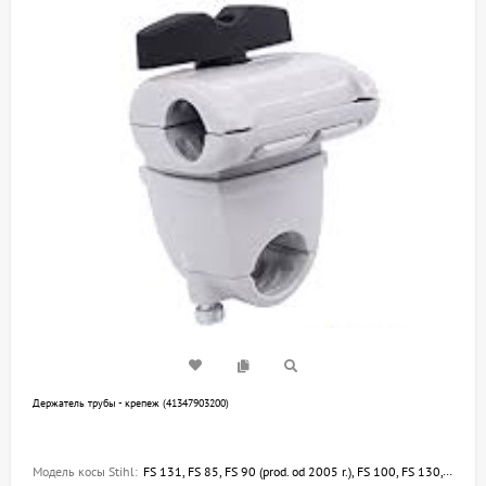
Держатель трубы - крепеж (41347903200)
Модель косы Stihl:
FS 131, FS 85, FS 90 (prod. od 2005 r.), FS 100, FS 130, FS 120, FS 200 (prod. od 1997 r.), FS 240, FS 250, FSA 90, FS 91, FS 111, FS 240 C-E, FSA 80.0, FSA 120.0