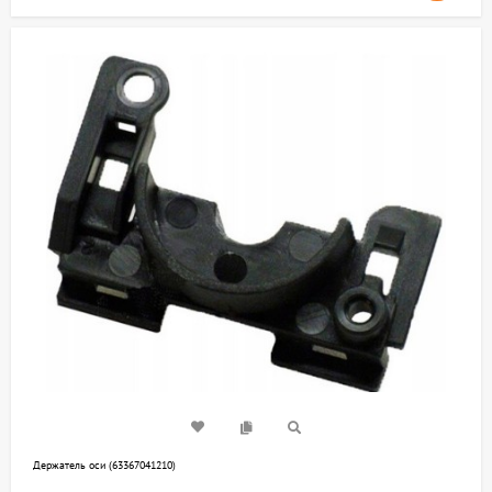
Держатель оси (63367041210)