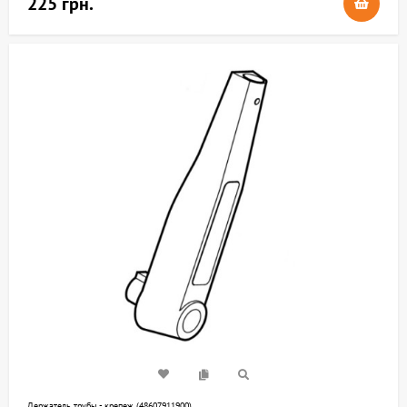
225 грн.
Держатель трубы - крепеж (48607911900)