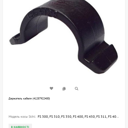
Держатель кабеля (41287922400)
Модель косы Stihl:
FS 300, FS 310, FS 350, FS 400, FS 450, FS 311, FS 400-K, FS 450-K, FS 240, FS 260, FS 240 R, FS 261, FS 240 C-E, FS 260 C-E, FR 410 C-E
В НАЯВНОСТІ