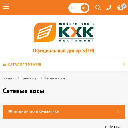
0
UA
RU
Официальный дилер STIHL
КАТАЛОГ ТОВАРІВ
Главная
Бензокосы
Сетевые косы
Сетевые косы
ПОДБОР ПО ПАРАМЕТРАМ
Цена