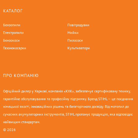
КАТАЛОГ
Бензопили
Повітродувки
Електропили
Мийки
Бензокоси
Пилососи
Газонокосарки
Культиватори
ПРО КОМПАНІЮ
Офіційний дилер у Харкові, компанія «КХК», забезпечує сертифіковану техніку,
гарантійне обслуговування та професійну підтримку. Бренд STIHL — це поєднання
німецької якості, інноваційних рішень та багаторічного досвіду. Від мотопил до
сучасних акумуляторних інструментів, STIHL пропонує продукцію, яка відповідає
найвищим стандартам.
© 2026