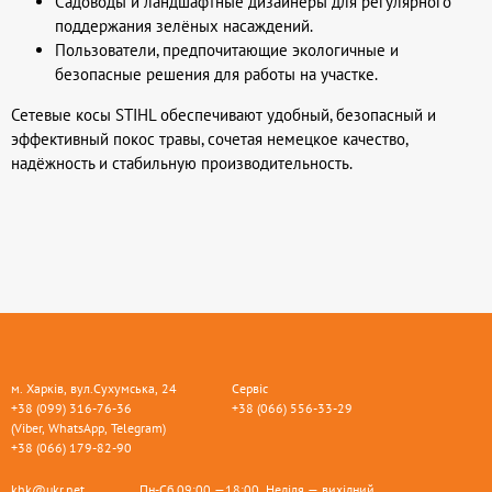
Садоводы и ландшафтные дизайнеры для регулярного
поддержания зелёных насаждений.
Пользователи, предпочитающие экологичные и
безопасные решения для работы на участке.
Сетевые косы STIHL обеспечивают удобный, безопасный и
эффективный покос травы, сочетая немецкое качество,
надёжность и стабильную производительность.
м. Харків, вул.Сухумська, 24
Сервіс
+38 (099) 316-76-36
+38 (066) 556-33-29
(Viber, WhatsApp, Telegram)
+38 (066) 179-82-90
khk@ukr.net
Пн-Сб 09:00 —18:00, Неділя — вихідний