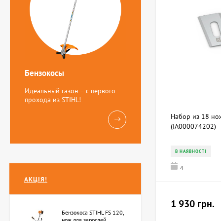
Бензокосы
Идеальный газон – с первого
прохода из STIHL!
Набор из 18 но
(IA000074202)
В НАЯВНОСТІ
4
АКЦІЯ!
1 930 грн.
Бензокоса STIHL FS 120,
нож для зарослей