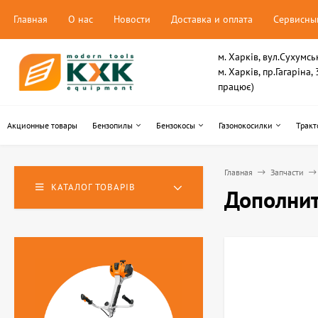
Главная
О нас
Новости
Доставка и оплата
Сервисны
м. Харків, вул.Сухумсь
м. Харків, пр.Гагаріна
працює)
Акционные товары
Бензопилы
Бензокосы
Газонокосилки
Тракт
Главная
Запчасти
КАТАЛОГ ТОВАРІВ
Дополни