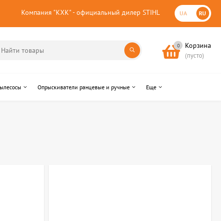
Компания "КХК" - официальный дилер STIHL
UA
RU
Корзина
0
(пусто)
пылесосы
Опрыскиватели ранцевые и ручные
Еще