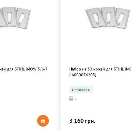
жей для STIHL iMOW 5/6/7
Набор из 30 ножей для STIHL iM
(IA000074203)
В НАЯВНОСТІ
4
3 160 грн.