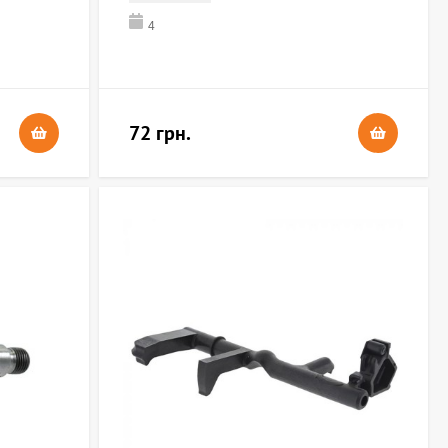
4
72 грн.