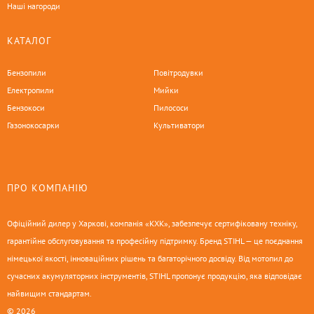
Наші нагороди
КАТАЛОГ
Бензопили
Повітродувки
Електропили
Мийки
Бензокоси
Пилососи
Газонокосарки
Культиватори
ПРО КОМПАНІЮ
Офіційний дилер у Харкові, компанія «КХК», забезпечує сертифіковану техніку,
гарантійне обслуговування та професійну підтримку. Бренд STIHL — це поєднання
німецької якості, інноваційних рішень та багаторічного досвіду. Від мотопил до
сучасних акумуляторних інструментів, STIHL пропонує продукцію, яка відповідає
найвищим стандартам.
© 2026