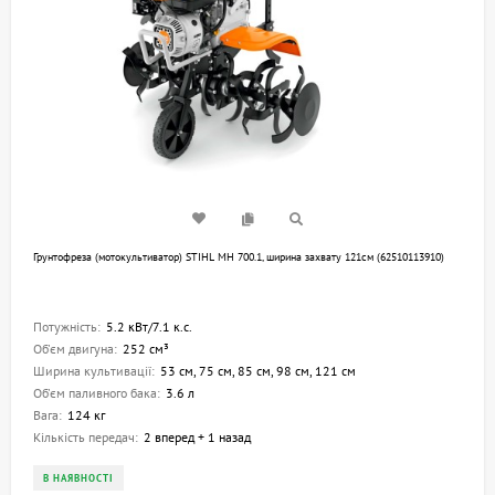
Грунтофреза (мотокультиватор) STIHL MH 700.1, ширина захвату 121см (62510113910)
Потужність:
5.2 кВт/7.1 к.с.
Об'єм двигуна:
252 см³
Ширина культивації:
53 см, 75 см, 85 см, 98 см, 121 см
Об'єм паливного бака:
3.6 л
Вага:
124 кг
Кількість передач:
2 вперед + 1 назад
В НАЯВНОСТІ