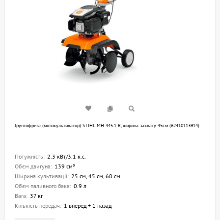
Грунтофреза (мотокультиватор) STIHL MH 445.1 R, ширина захвату 45см (62410113914)
Потужність:
2.3 кВт/3.1 к.с.
Об'єм двигуна:
139 см³
Ширина культивації:
25 см, 45 см, 60 см
Об'єм паливного бака:
0.9 л
Вага:
37 кг
Кількість передач:
1 вперед + 1 назад