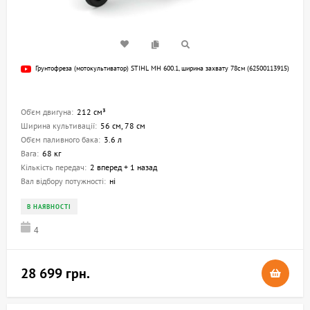
Грунтофреза (мотокультиватор) STIHL MH 600.1, ширина захвату 78см (62500113915)
Об'єм двигуна:
212 см³
Ширина культивації:
56 см, 78 см
Об'єм паливного бака:
3.6 л
Вага:
68 кг
Кількість передач:
2 вперед + 1 назад
Вал відбору потужності:
ні
В НАЯВНОСТІ
4
28 699 грн.