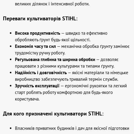
великих ділянок і інтенсивної роботи.
Переваги культиваторів STIHL:
Висока продуктивність
— швидко та ефективно
обробляють ґрунт будь-якої щільності.
Економія часу та сил
— механічна обробка ґрунту замінює
трудомістку ручну роботу.
Регульована глибина та ширина обробки
— дозволяє
працювати з різними культурами та типами ґрунту.
Надійність і довговічність
— якісні матеріали та німецьке
виробництво забезпечують тривалий термін служби.
Зручність експлуатації
— ергономічні рукоятки та легкий
старт роблять роботу комфортною для будь-якого
користувача.
Для кого призначені культиватори STIHL:
Власників приватних будинків і дач для якісної підготовки