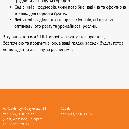
грядок та догляду за городом.
Садівників і фермерів, яким потрібна надійна та ефективна
техніка для обробки ґрунту.
Любителів садівництва та професіоналів, які прагнуть
оптимального росту та урожайності рослин.
З культиваторами STIHL обробка ґрунту стає простою,
безпечною та продуктивною, а ваші грядки завжди будуть готові
до посадки та догляду за рослинами.
м. Харків, вул.Сухумська, 24
Сервіс
+38 (099) 316-76-36
+38 (066) 556-33-29
(Viber, WhatsApp, Telegram)
+38 (066) 179-82-90