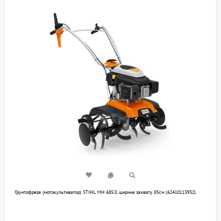
Грунтофреза (мотокультиватор) STIHL MH 685.0, ширина захвату 85см (62410113932)