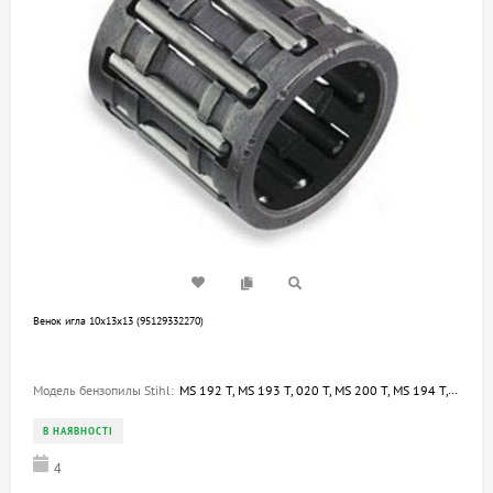
Венок игла 10х13х13 (95129332270)
Модель бензопилы Stihl:
MS 192 T, MS 193 T, 020 T, MS 200 T, MS 194 T, MS 194 C- E, MS 192 C- E, MS 193 C-E, 009, MS 201 T, MC 200, MS 201 C-M, MS 201 TC-M, MS 150 TC-E, MS 150 C-E, MS 151 C-E, MS 151 TC-E, 012 AVEQ, 011 AVE, 009 EQ, 011 AVEQ, 009 E, 009 LQ, 012 AVTEQ, 010 AVEQ,
В НАЯВНОСТІ
4