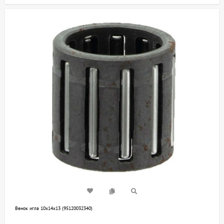
Венок игла 10х14х13 (95120032340)