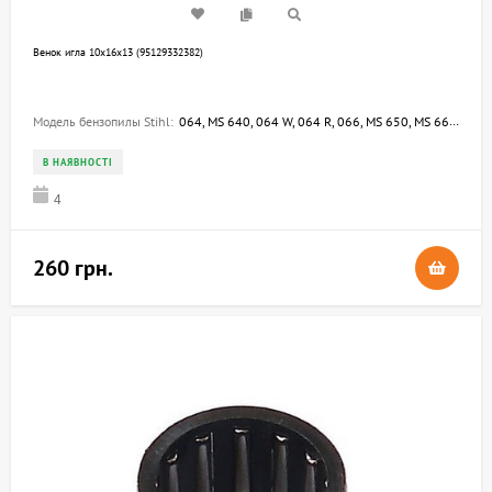
Венок игла 10х16х13 (95129332382)
Модель бензопилы Stihl:
064, MS 640, 064 W, 064 R, 066, MS 650, MS 660, 066 W, 066 M, 066 MR, 066 BR, MS 661, MS 661 C-M, MS 661 C-M W
В НАЯВНОСТІ
4
260 грн.