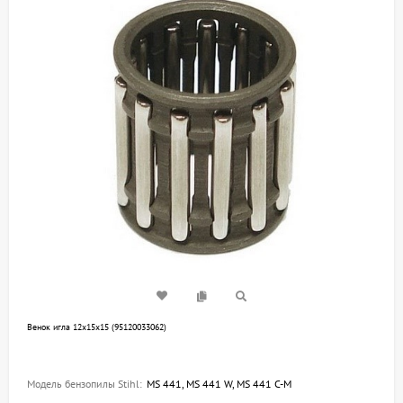
Венок игла 12х15х15 (95120033062)
Модель бензопилы Stihl:
MS 441, MS 441 W, MS 441 C-M