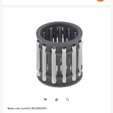
Венок игла 11х14х15 (95120032347)