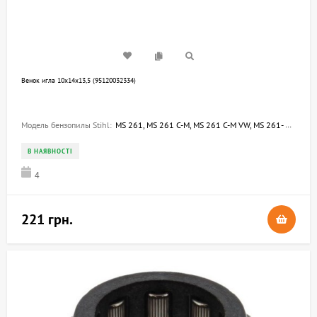
Венок игла 10х14х13,5 (95120032334)
Модель бензопилы Stihl:
MS 261, MS 261 C-M, MS 261 C-M VW, MS 261- VW
В НАЯВНОСТІ
4
221 грн.