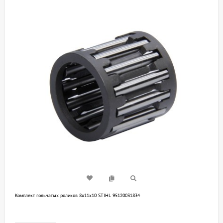
Комплект гольчатых роликов 8х11х10 STIHL 95120031834