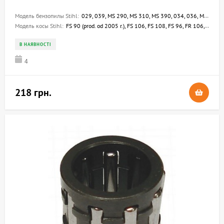
Модель бензопилы Stihl:
029, 039, MS 290, MS 310, MS 390, 034, 036, MS 360, 044, 028, 031, 028 WB, 028 Q, 028 W, 036 Arctic, 036 W, 034 S, 036 BR, 036 WVH, 044 W, 044 C, 032 AV, 032 AVE, 032 AVEQ, 032 AVEW, 032 AVEQW, 032 AVQ, 041 AVEQ, 041 AVQ, 041 AVFBQ, 041 FB, 041 G
Модель косы Stihl:
FS 90 (prod. od 2005 r.), FS 106, FS 108, FS 96, FR 106, FR 108, FS 160, FS 220, FS 280, FS 360, FS 420, FS 500, FS 550, FS 180, FS 410, FS 280 K, FS 550-L, FS 220 K, FR 145 SEA, FR 135 SEA
В НАЯВНОСТІ
4
218 грн.