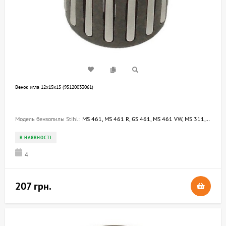
Венок игла 12х15х15 (95120033061)
Модель бензопилы Stihl:
MS 461, MS 461 R, GS 461, MS 461 VW, MS 311, MS 391, 044, 046, MS 440, MS 460 R, 046 WVH, 046 W, 044 W, 044 C, 046 BR
В НАЯВНОСТІ
4
207 грн.