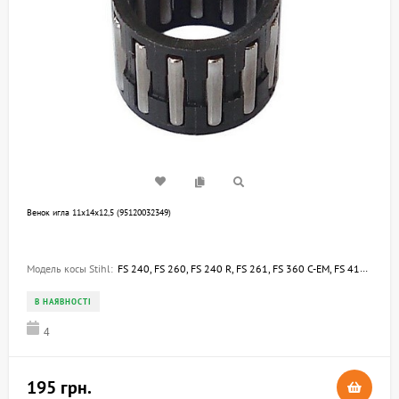
Венок игла 11х14х12,5 (95120032349)
Модель косы Stihl:
FS 240, FS 260, FS 240 R, FS 261, FS 360 C-EM, FS 410 C-EM, FS 460 C-EM, FS 461 C-EM, FS 240 C-E, FS 260 C-E, FS 360 C-E, FS 410 C-E, FR 410 C-E
В НАЯВНОСТІ
4
195 грн.