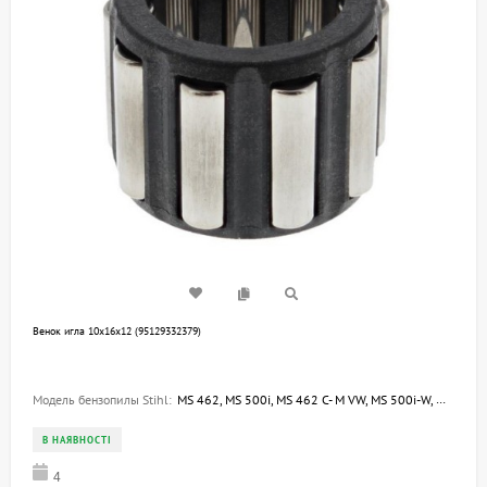
Венок игла 10х16х12 (95129332379)
Модель бензопилы Stihl:
MS 462, MS 500i, MS 462 C- M VW, MS 500i-W, MS 462 C-M, MS 462 C-M R
В НАЯВНОСТІ
4