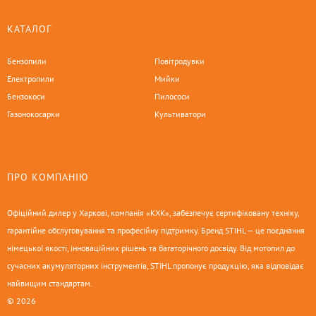
КАТАЛОГ
Бензопили
Повітродувки
Електропили
Мийки
Бензокоси
Пилососи
Газонокосарки
Культиватори
ПРО КОМПАНІЮ
Офіційний дилер у Харкові, компанія «КХК», забезпечує сертифіковану техніку,
гарантійне обслуговування та професійну підтримку. Бренд STIHL — це поєднання
німецької якості, інноваційних рішень та багаторічного досвіду. Від мотопил до
сучасних акумуляторних інструментів, STIHL пропонує продукцію, яка відповідає
найвищим стандартам.
© 2026