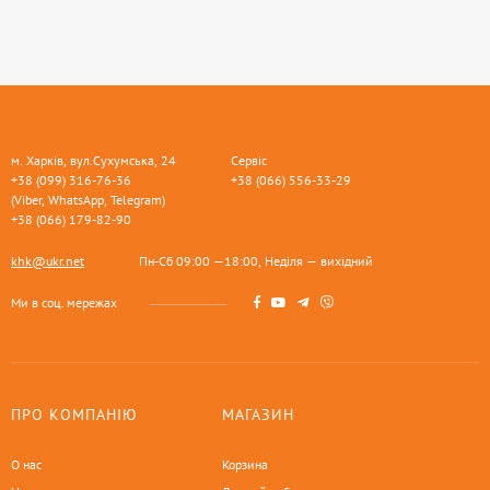
м. Харків, вул.Сухумська, 24
Сервіс
+38 (099) 316-76-36
+38 (066) 556-33-29
(Viber, WhatsApp, Telegram)
+38 (066) 179-82-90
khk@ukr.net
Пн-Сб 09:00 —18:00, Неділя — вихідний
Ми в соц. мережах
ПРО КОМПАНІЮ
МАГАЗИН
О нас
Корзина