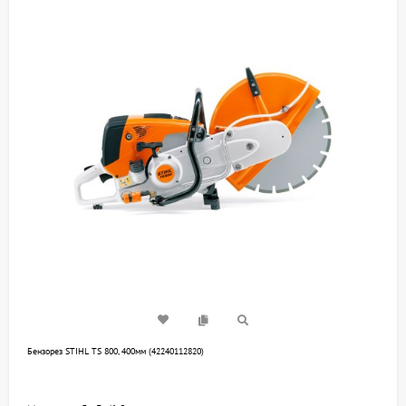
Бензорез STIHL TS 800, 400мм (42240112820)