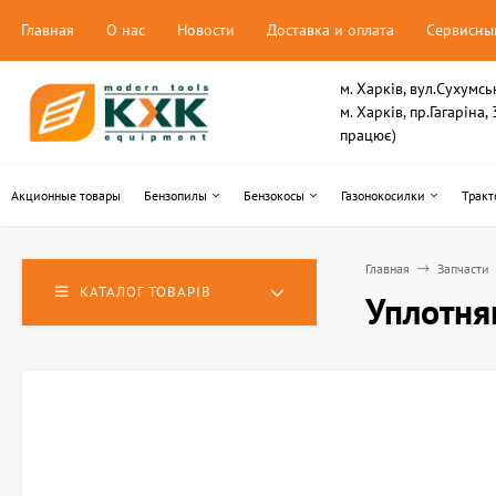
Главная
О нас
Новости
Доставка и оплата
Сервисны
м. Харків, вул.Сухумсь
м. Харків, пр.Гагаріна
працює)
Акционные товары
Бензопилы
Бензокосы
Газонокосилки
Тракт
Главная
Запчасти
КАТАЛОГ ТОВАРІВ
Уплотня