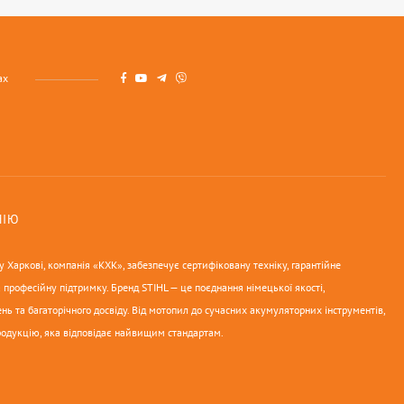
ах
НІЮ
 Харкові, компанія «КХК», забезпечує сертифіковану техніку, гарантійне
 професійну підтримку. Бренд STIHL — це поєднання німецької якості,
нь та багаторічного досвіду. Від мотопил до сучасних акумуляторних інструментів,
родукцію, яка відповідає найвищим стандартам.