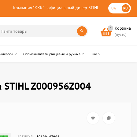
Компания "КХК" - официальный дилер STIHL
UA
RU
Корзина
0
(пусто)
пылесосы
Опрыскиватели ранцевые и ручные
Еще
а STIHL Z000956Z004
АРТИКУЛ:
Z010014Z004
ЛИЧИИ