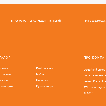
Пн-Сб 09:00 —18:00, Неділя — вихідний
Ми в соц. мереж
ТАЛОГ
ПРО КОМПА
зопили
Повітродувки
Офіційний дилер у
ктропили
Мийки
обслуговування та
зокоси
Пилососи
інноваційних ріше
онокосарки
Культиватори
STIHL пропонує п
© 2026