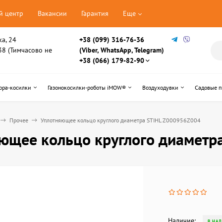
й центр
Вакансии
Гарантия
Еще
ка, 24
+38 (099) 316-76-36
, 38 (Тимчасово не
(Viber, WhatsApp, Telegram)
+38 (066) 179-82-90
ора-косилки
Газонокосилки-роботы iMOW®
Воздуходувки
Садовые 
Прочее
Уплотняющее кольцо круглого диаметра STIHL Z000956Z004
ющее кольцо круглого диаметр
Наличие:
В НА