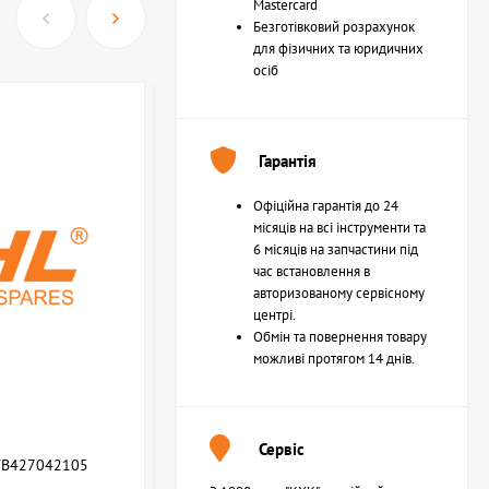
Mastercard
Безготівковий розрахунок
для фізичних та юридичних
осіб
Гарантія
Офіційна гарантія до 24
місяців на всі інструменти та
6 місяців на запчастини під
час встановлення в
авторизованому сервісному
центрі.
Обмін та повернення товару
можливі протягом 14 днів.
Сервіс
WB427042105
Возвратная пружина STIHL (Z000013Z000)