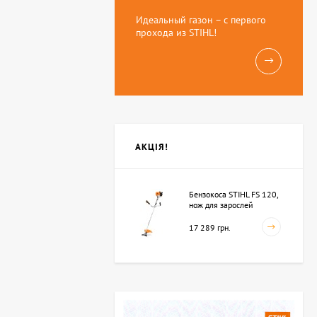
Идеальный газон – с первого
прохода из STIHL!
АКЦІЯ!
Бензокоса STIHL FS 120,
нож для зарослей
250мм-3 (41342000423)
17 289 грн.