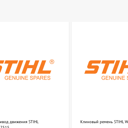
ривод движения STIHL
Клиновый ремень STIHL 
7515