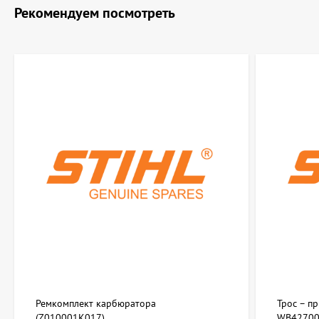
Рекомендуем посмотреть
Ремкомплект карбюратора
Трос – п
(Z010001K017)
WB42700