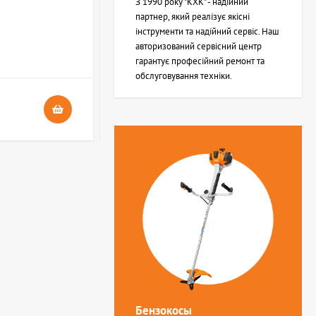
З 1990 року "КХК" - надійний
партнер, який реалізує якісні
інструменти та надійний сервіс. Наш
В НАЯВНОСТІ
авторизований сервісний центр
4
гарантує професійний ремонт та
обслуговування техніки.
24 грн.
Бензокосы