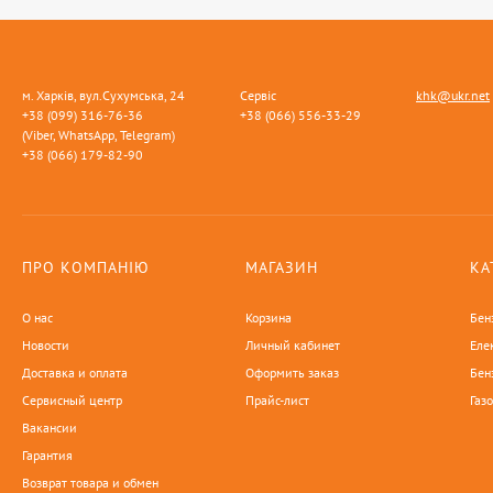
м. Харків, вул.Сухумська, 24
Сервіс
khk@ukr.net
+38 (099) 316-76-36
+38 (066) 556-33-29
(Viber, WhatsApp, Telegram)
+38 (066) 179-82-90
ПРО КОМПАНІЮ
МАГАЗИН
КА
О нас
Корзина
Бен
Новости
Личный кабинет
Еле
Доставка и оплата
Оформить заказ
Бен
Сервисный центр
Прайс-лист
Газ
Вакансии
Гарантия
Возврат товара и обмен