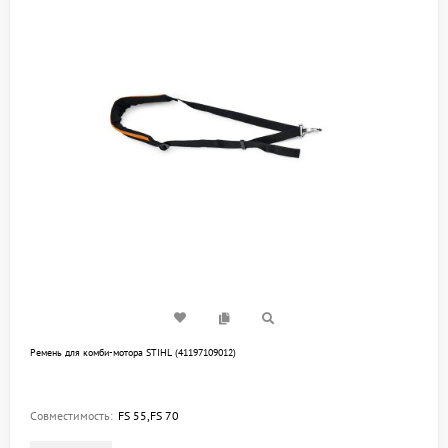
Ремень для комби-мотора STIHL (41197109012)
Совместимость:
FS 55,FS 70