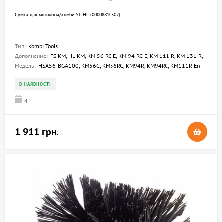
Сумка для мотокосы/комби STIHL (00008810507)
Тип:
Kombi Tools
Дополнение:
FS-KM, HL-KM, KM 56 RC-E, KM 94 RC-E, KM 111 R, KM 131 R, HSA 56, HSA 66, HSA 86, HLA 56, BGA 86, BGA 100, BGA 200
Модель:
HSA56, BGA100, KM56C, KM56RC, KM94R, KM94RC, KM111R Engines, KM131, KM131R, FS-KM, HL-KM 0 deg, HL-KM 30 deg, HL-KM 0-90 deg, HL-KM 0-135 deg, HL-KM 0-145, BGA200
В НАЯВНОСТІ
4
1 911 грн.