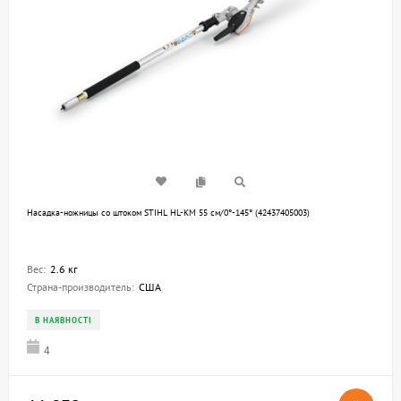
Насадка-ножницы со штоком STIHL HL-KM 55 см/0°-145° (42437405003)
Вес:
2.6 кг
Страна-производитель:
США
В НАЯВНОСТІ
4