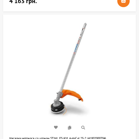
4 163 грн.
Насадка-мотокоса со штоком STIHL FS-KM, AutoCut 25-2 (41802000704)