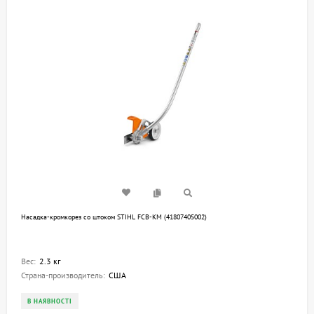
Насадка-кромкорез со штоком STIHL FCB-KM (41807405002)
Вес:
2.3 кг
Страна-производитель:
США
В НАЯВНОСТІ