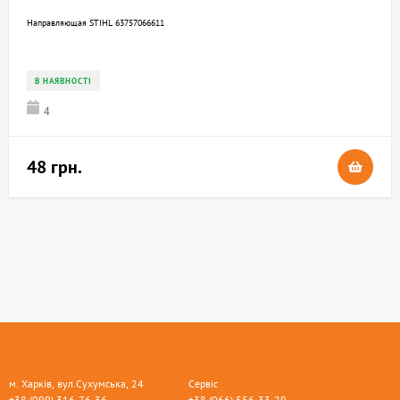
Направляющая STIHL 63757066611
В НАЯВНОСТІ
4
48 грн.
м. Харків, вул.Сухумська, 24
Сервіс
+38 (099) 316-76-36
+38 (066) 556-33-29