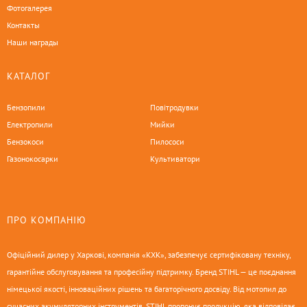
Фотогалерея
Контакты
Наши награды
КАТАЛОГ
Бензопили
Повітродувки
Електропили
Мийки
Бензокоси
Пилососи
Газонокосарки
Культиватори
ПРО КОМПАНІЮ
Офіційний дилер у Харкові, компанія «КХК», забезпечує сертифіковану техніку,
гарантійне обслуговування та професійну підтримку. Бренд STIHL — це поєднання
німецької якості, інноваційних рішень та багаторічного досвіду. Від мотопил до
сучасних акумуляторних інструментів, STIHL пропонує продукцію, яка відповідає