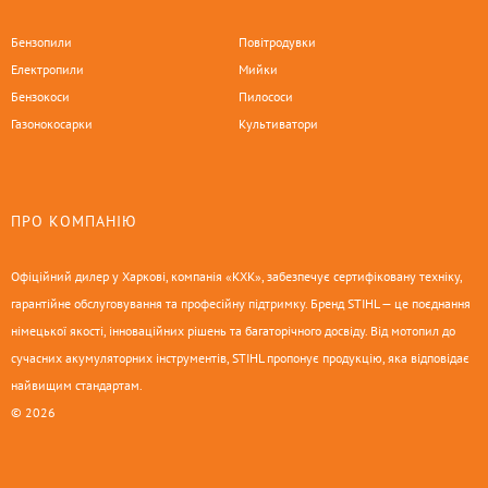
Бензопили
Повітродувки
Електропили
Мийки
Бензокоси
Пилососи
Газонокосарки
Культиватори
ПРО КОМПАНІЮ
Офіційний дилер у Харкові, компанія «КХК», забезпечує сертифіковану техніку,
гарантійне обслуговування та професійну підтримку. Бренд STIHL — це поєднання
німецької якості, інноваційних рішень та багаторічного досвіду. Від мотопил до
сучасних акумуляторних інструментів, STIHL пропонує продукцію, яка відповідає
найвищим стандартам.
© 2026