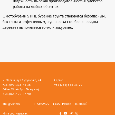
надежность, высокая производительность и удобство
работы на любых объектах.
С мотобурами STIHL бурение грунта становится безопасным,
быстрым и эффективным, а установка столбов и посадка
деревьев выполняется точно и аккуратно.
м. Харків, вул.Сухумська, 24
Сервіс
+38 (099) 316-76-36
+38 (066) 556-33-29
(Viber, WhatsApp, Telegram)
+38 (066) 179-82-90
khk@ukr.net
Пн-Сб 09:00 —18:00, Неділя — вихідний
Ми в соц. мережах