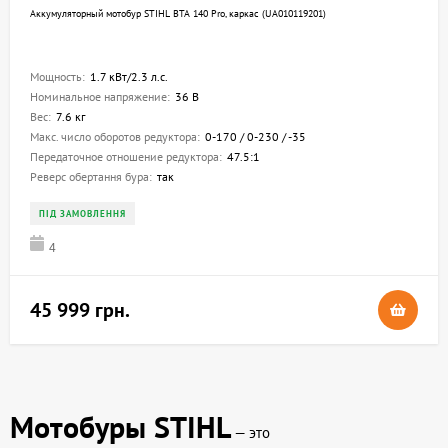
Аккумуляторный мотобур STIHL BTA 140 Pro, каркас (UA010119201)
Мощность:
1.7 кВт/2.3 л.с.
Номинальное напряжение:
36 В
Вес:
7.6 кг
Макс. число оборотов редуктора:
0-170 / 0-230 / -35
Передаточное отношение редуктора:
47.5:1
Реверс обертання бура:
так
ПІД ЗАМОВЛЕННЯ
4
45 999 грн.
Мотобуры STIHL
— это