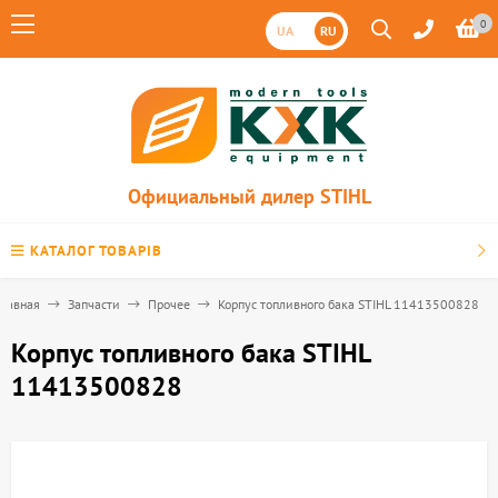
0
UA
RU
Официальный дилер STIHL
КАТАЛОГ ТОВАРІВ
Главная
Запчасти
Прочее
Корпус топливного бака STIHL 11413500828
Корпус топливного бака STIHL
11413500828