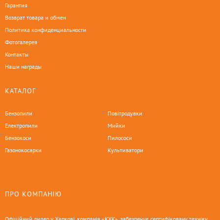
Гарантия
Возврат товара и обмен
Политика конфиденциальности
Фотогалерея
Контакты
Наши награды
КАТАЛОГ
Бензопили
Повітродувки
Електропили
Мийки
Бензокоси
Пилососи
Газонокосарки
Культиватори
ПРО КОМПАНІЮ
Офіційний дилер у Харкові, компанія «КХК», забезпечує сертифіковану техніку,