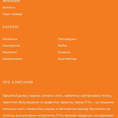
Фотогалерея
Контакты
Наши награды
КАТАЛОГ
Бензопили
Повітродувки
Електропили
Мийки
Бензокоси
Пилососи
Газонокосарки
Культиватори
ПРО КОМПАНІЮ
Офіційний дилер у Харкові, компанія «КХК», забезпечує сертифіковану техніку,
гарантійне обслуговування та професійну підтримку. Бренд STIHL — це поєднання
німецької якості, інноваційних рішень та багаторічного досвіду. Від мотопил до
сучасних акумуляторних інструментів, STIHL пропонує продукцію, яка відповідає