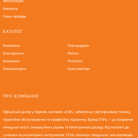
Фотогалерея
Контакты
Наши награды
КАТАЛОГ
Бензопили
Повітродувки
Електропили
Мийки
Бензокоси
Пилососи
Газонокосарки
Культиватори
ПРО КОМПАНІЮ
Офіційний дилер у Харкові, компанія «КХК», забезпечує сертифіковану техніку,
гарантійне обслуговування та професійну підтримку. Бренд STIHL — це поєднання
німецької якості, інноваційних рішень та багаторічного досвіду. Від мотопил до
сучасних акумуляторних інструментів, STIHL пропонує продукцію, яка відповідає