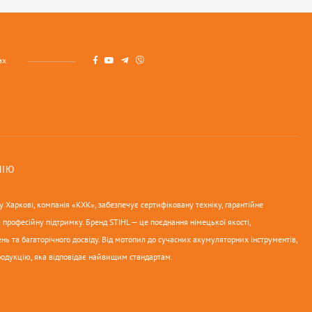
ах
НІЮ
 Харкові, компанія «КХК», забезпечує сертифіковану техніку, гарантійне
 професійну підтримку. Бренд STIHL — це поєднання німецької якості,
нь та багаторічного досвіду. Від мотопил до сучасних акумуляторних інструментів,
родукцію, яка відповідає найвищим стандартам.