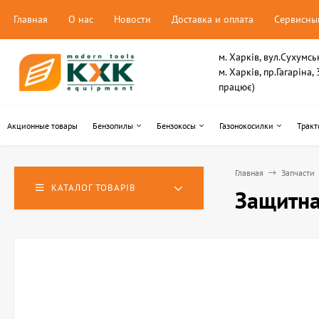
Главная
О нас
Новости
Доставка и оплата
Сервисны
м. Харків, вул.Сухумсь
м. Харків, пр.Гагаріна
працює)
Акционные товары
Бензопилы
Бензокосы
Газонокосилки
Тракт
Главная
Запчасти
КАТАЛОГ ТОВАРІВ
Защитна