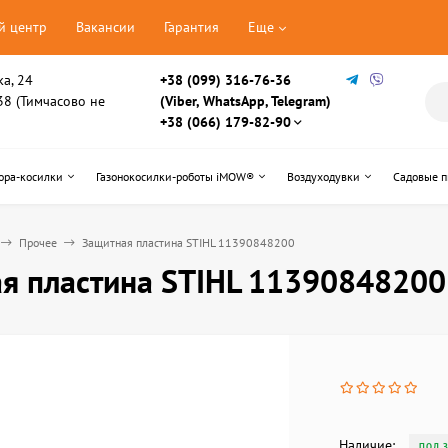
й центр
Вакансии
Гарантия
Еще
ка, 24
+38 (099) 316-76-36
, 38 (Тимчасово не
(Viber, WhatsApp, Telegram)
+38 (066) 179-82-90
ора-косилки
Газонокосилки-роботы iMOW®
Воздуходувки
Садовые 
Прочее
Защитная пластина STIHL 11390848200
я пластина STIHL 11390848200
Наличие:
ПОД 