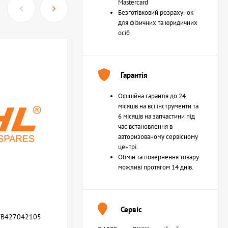
Mastercard
Безготівковий розрахунок
для фізичних та юридичних
осіб
Гарантія
Офіційна гарантія до 24
місяців на всі інструменти та
6 місяців на запчастини під
час встановлення в
авторизованому сервісному
центрі.
Обмін та повернення товару
можливі протягом 14 днів.
Сервіс
WB427042105
Возвратная пружина STIHL (Z000013Z000)