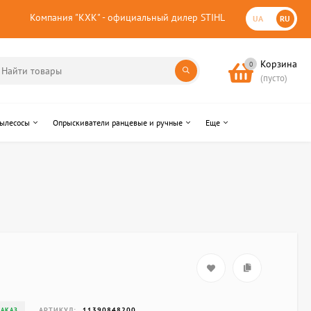
Компания "КХК" - официальный дилер STIHL
UA
RU
Корзина
0
(пусто)
пылесосы
Опрыскиватели ранцевые и ручные
Еще
АРТИКУЛ:
11390848200
ЗАКАЗ