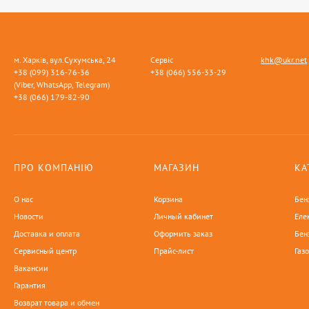
м. Харків, вул.Сухумська, 24
Сервіс
khk@ukr.net
+38 (099) 316-76-36
+38 (066) 556-33-29
(Viber, WhatsApp, Telegram)
+38 (066) 179-82-90
ПРО КОМПАНІЮ
МАГАЗИН
КА
О нас
Корзина
Бен
Новости
Личный кабинет
Еле
Доставка и оплата
Оформить заказ
Бен
Сервисный центр
Прайс-лист
Газ
Вакансии
Гарантия
Возврат товара и обмен