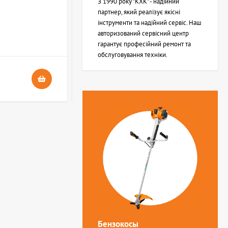
З 1990 року "КХК" - надійний
партнер, який реалізує якісні
інструменти та надійний сервіс. Наш
В НАЯВНОСТІ
авторизований сервісний центр
4
гарантує професійний ремонт та
обслуговування техніки.
24 грн.
Бензокосы