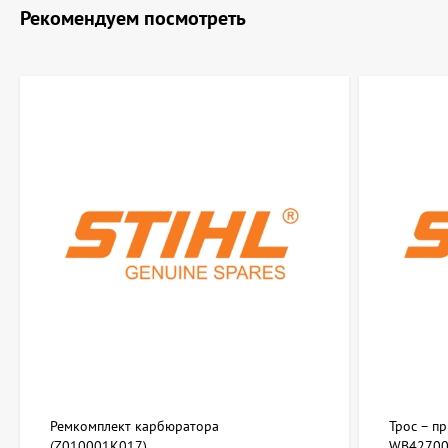
Рекомендуем посмотреть
Ремкомплект карбюратора
Трос – п
(Z010001K017)
WB42700