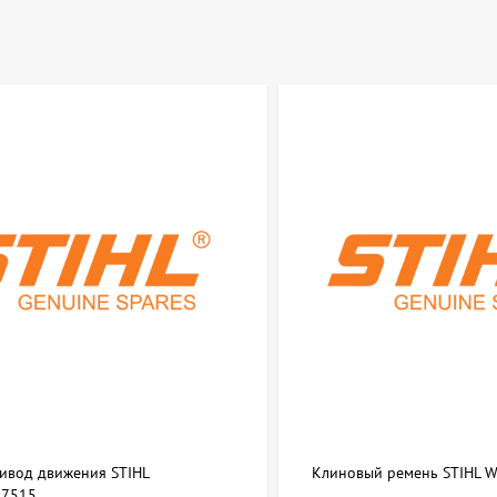
ривод движения STIHL
Клиновый ремень STIHL 
7515