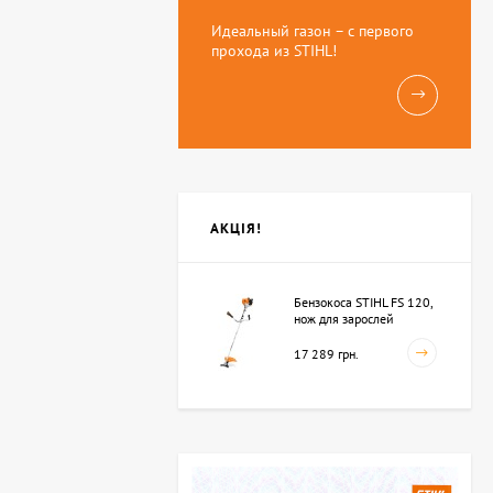
Идеальный газон – с первого
прохода из STIHL!
АКЦІЯ!
Бензокоса STIHL FS 120,
нож для зарослей
250мм-3 (41342000423)
17 289 грн.