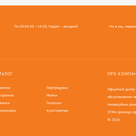
Пн-Сб 09:00 —18:00, Неділя — вихідний
Ми в соц. мереж
ТАЛОГ
ПРО КОМПА
зопили
Повітродувки
Офіційний дилер у
ктропили
Мийки
обслуговування та
зокоси
Пилососи
інноваційних ріше
онокосарки
Культиватори
STIHL пропонує п
© 2026