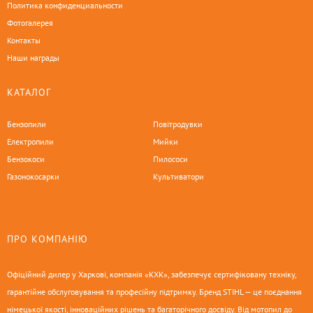
Политика конфиденциальности
Фотогалерея
Контакты
Наши награды
КАТАЛОГ
Бензопили
Повітродувки
Електропили
Мийки
Бензокоси
Пилососи
Газонокосарки
Культиватори
ПРО КОМПАНІЮ
Офіційний дилер у Харкові, компанія «КХК», забезпечує сертифіковану техніку,
гарантійне обслуговування та професійну підтримку. Бренд STIHL — це поєднання
німецької якості, інноваційних рішень та багаторічного досвіду. Від мотопил до