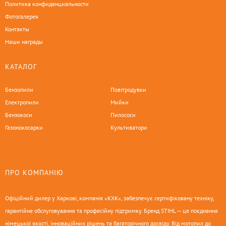
Политика конфиденциальности
Фотогалерея
Контакты
Наши награды
КАТАЛОГ
Бензопили
Повітродувки
Електропили
Мийки
Бензокоси
Пилососи
Газонокосарки
Культиватори
ПРО КОМПАНІЮ
Офіційний дилер у Харкові, компанія «КХК», забезпечує сертифіковану техніку,
гарантійне обслуговування та професійну підтримку. Бренд STIHL — це поєднання
німецької якості, інноваційних рішень та багаторічного досвіду. Від мотопил до