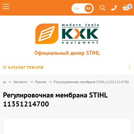
0
UA
RU
Официальный дилер STIHL
КАТАЛОГ ТОВАРІВ
вная
Запчасти
Прочее
Регулировочная мембрана STIHL 11351214700
Регулировочная мембрана STIHL
11351214700