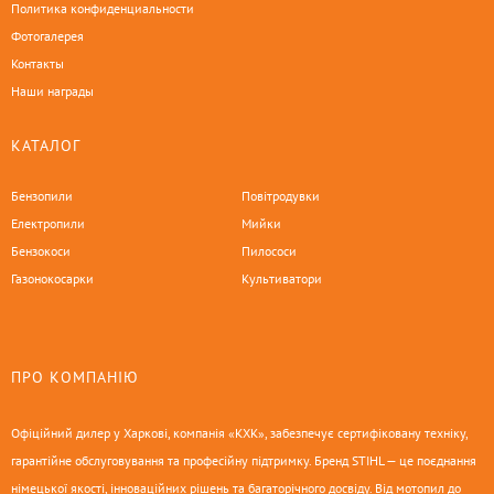
Политика конфиденциальности
Фотогалерея
Контакты
Наши награды
КАТАЛОГ
Бензопили
Повітродувки
Електропили
Мийки
Бензокоси
Пилососи
Газонокосарки
Культиватори
ПРО КОМПАНІЮ
Офіційний дилер у Харкові, компанія «КХК», забезпечує сертифіковану техніку,
гарантійне обслуговування та професійну підтримку. Бренд STIHL — це поєднання
німецької якості, інноваційних рішень та багаторічного досвіду. Від мотопил до