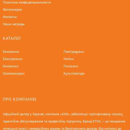
Политика конфиденциальности
Фотогалерея
Контакты
Наши награды
КАТАЛОГ
Бензопили
Повітродувки
Електропили
Мийки
Бензокоси
Пилососи
Газонокосарки
Культиватори
ПРО КОМПАНІЮ
Офіційний дилер у Харкові, компанія «КХК», забезпечує сертифіковану техніку,
гарантійне обслуговування та професійну підтримку. Бренд STIHL — це поєднання
німецької якості, інноваційних рішень та багаторічного досвіду. Від мотопил до