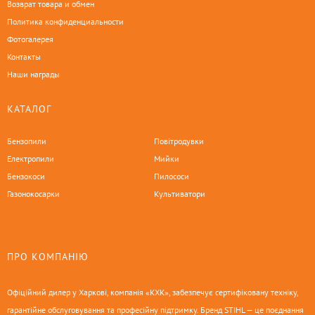
Возврат товара и обмен
Политика конфиденциальности
Фотогалерея
Контакты
Наши награды
КАТАЛОГ
Бензопили
Повітродувки
Електропили
Мийки
Бензокоси
Пилососи
Газонокосарки
Культиватори
ПРО КОМПАНІЮ
Офіційний дилер у Харкові, компанія «КХК», забезпечує сертифіковану техніку,
гарантійне обслуговування та професійну підтримку. Бренд STIHL — це поєднання