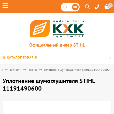
0
UA
RU
Официальный дилер STIHL
КАТАЛОГ ТОВАРІВ
ная
Запчасти
Прочее
Уплотнение шумоглушителя STIHL 11191490600
Уплотнение шумоглушителя STIHL
11191490600