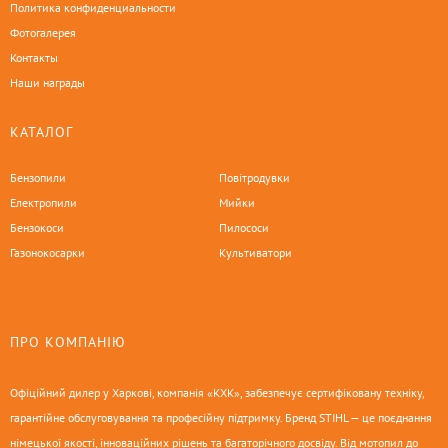
Политика конфиденциальности
Фотогалерея
Контакты
Наши награды
КАТАЛОГ
Бензопили
Повітродувки
Електропили
Мийки
Бензокоси
Пилососи
Газонокосарки
Культиватори
ПРО КОМПАНІЮ
Офіційний дилер у Харкові, компанія «КХК», забезпечує сертифіковану техніку,
гарантійне обслуговування та професійну підтримку. Бренд STIHL — це поєднання
німецької якості, інноваційних рішень та багаторічного досвіду. Від мотопил до