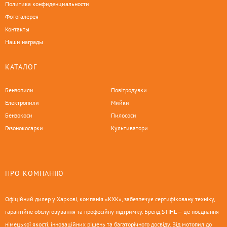
Политика конфиденциальности
Фотогалерея
Контакты
Наши награды
КАТАЛОГ
Бензопили
Повітродувки
Електропили
Мийки
Бензокоси
Пилососи
Газонокосарки
Культиватори
ПРО КОМПАНІЮ
Офіційний дилер у Харкові, компанія «КХК», забезпечує сертифіковану техніку,
гарантійне обслуговування та професійну підтримку. Бренд STIHL — це поєднання
німецької якості, інноваційних рішень та багаторічного досвіду. Від мотопил до