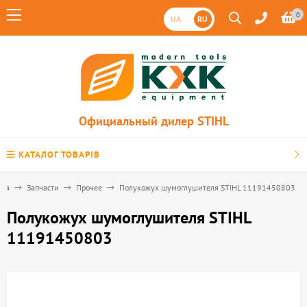
0
UA
RU
Официальный дилер STIHL
КАТАЛОГ ТОВАРІВ
ная
Запчасти
Прочее
Полукожух шумоглушителя STIHL 11191450803
Полукожух шумоглушителя STIHL
11191450803