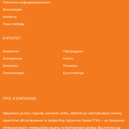
Политика конфиденциальности
Фотогалерея
Контакты
Наши награды
КАТАЛОГ
Бензопили
Повітродувки
Електропили
Мийки
Бензокоси
Пилососи
Газонокосарки
Культиватори
ПРО КОМПАНІЮ
Офіційний дилер у Харкові, компанія «КХК», забезпечує сертифіковану техніку,
гарантійне обслуговування та професійну підтримку. Бренд STIHL — це поєднання
німецької якості, інноваційних рішень та багаторічного досвіду. Від мотопил до