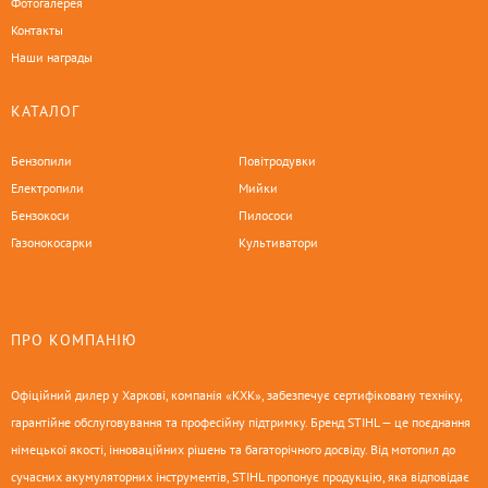
Фотогалерея
Контакты
Наши награды
КАТАЛОГ
Бензопили
Повітродувки
Електропили
Мийки
Бензокоси
Пилососи
Газонокосарки
Культиватори
ПРО КОМПАНІЮ
Офіційний дилер у Харкові, компанія «КХК», забезпечує сертифіковану техніку,
гарантійне обслуговування та професійну підтримку. Бренд STIHL — це поєднання
німецької якості, інноваційних рішень та багаторічного досвіду. Від мотопил до
сучасних акумуляторних інструментів, STIHL пропонує продукцію, яка відповідає