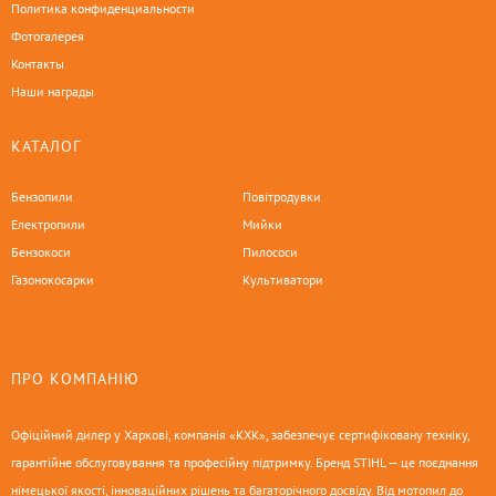
Политика конфиденциальности
Фотогалерея
Контакты
Наши награды
КАТАЛОГ
Бензопили
Повітродувки
Електропили
Мийки
Бензокоси
Пилососи
Газонокосарки
Культиватори
ПРО КОМПАНІЮ
Офіційний дилер у Харкові, компанія «КХК», забезпечує сертифіковану техніку,
гарантійне обслуговування та професійну підтримку. Бренд STIHL — це поєднання
німецької якості, інноваційних рішень та багаторічного досвіду. Від мотопил до