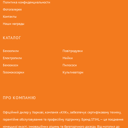
Политика конфиденциальности
Фотогалерея
Контакты
Наши награды
КАТАЛОГ
Бензопили
Повітродувки
Електропили
Мийки
Бензокоси
Пилососи
Газонокосарки
Культиватори
ПРО КОМПАНІЮ
Офіційний дилер у Харкові, компанія «КХК», забезпечує сертифіковану техніку,
гарантійне обслуговування та професійну підтримку. Бренд STIHL — це поєднання
німецької якості, інноваційних рішень та багаторічного досвіду. Від мотопил до