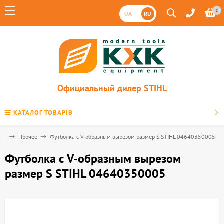
0
UA
RU
Официальный дилер STIHL
КАТАЛОГ ТОВАРІВ
сти
Прочее
Футболка с V-образным вырезом размер S STIHL 04640350005
Футболка с V-образным вырезом
размер S STIHL 04640350005