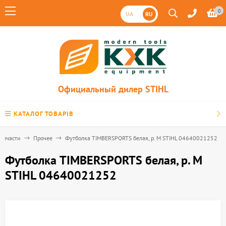
0
UA
RU
Официальный дилер STIHL
КАТАЛОГ ТОВАРІВ
апчасти
Прочее
Футболка TIMBERSPORTS белая, р. М STIHL 04640021252
Футболка TIMBERSPORTS белая, р. М
STIHL 04640021252