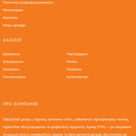
Политика конфиденциальности
Фотогалерея
Контакты
Наши награды
КАТАЛОГ
Бензопили
Повітродувки
Електропили
Мийки
Бензокоси
Пилососи
Газонокосарки
Культиватори
ПРО КОМПАНІЮ
Офіційний дилер у Харкові, компанія «КХК», забезпечує сертифіковану техніку,
гарантійне обслуговування та професійну підтримку. Бренд STIHL — це поєднання
німецької якості, інноваційних рішень та багаторічного досвіду. Від мотопил до