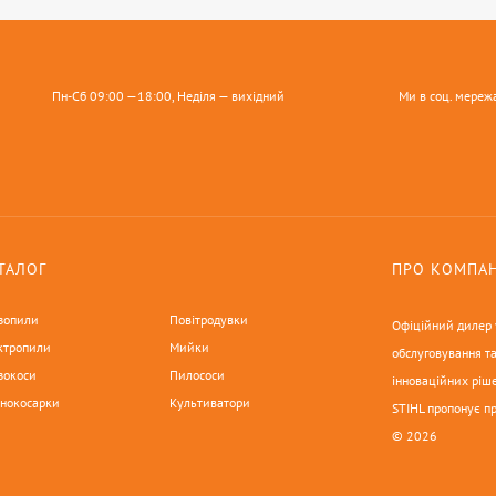
Пн-Сб 09:00 —18:00, Неділя — вихідний
Ми в соц. мереж
ТАЛОГ
ПРО КОМПА
зопили
Повітродувки
Офіційний дилер у
ктропили
Мийки
обслуговування та
зокоси
Пилососи
інноваційних ріше
онокосарки
Культиватори
STIHL пропонує п
© 2026