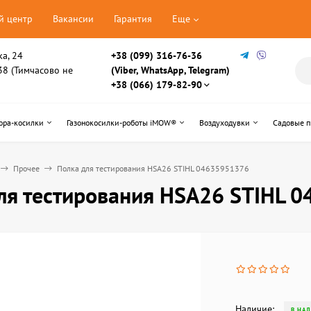
й центр
Вакансии
Гарантия
Еще
ка, 24
+38 (099) 316-76-36
, 38 (Тимчасово не
(Viber, WhatsApp, Telegram)
+38 (066) 179-82-90
ора-косилки
Газонокосилки-роботы iMOW®
Воздуходувки
Садовые 
Прочее
Полка для тестирования HSA26 STIHL 04635951376
ля тестирования HSA26 STIHL 
Наличие:
В НА