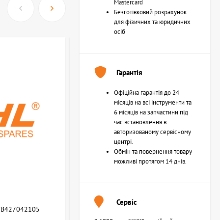
Mastercard
Безготівковий розрахунок
для фізичних та юридичних
осіб
Гарантія
Офіційна гарантія до 24
місяців на всі інструменти та
6 місяців на запчастини під
час встановлення в
авторизованому сервісному
центрі.
Обмін та повернення товару
можливі протягом 14 днів.
Сервіс
WB427042105
Возвратная пружина STIHL (Z000013Z000)