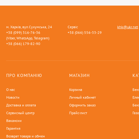
м. Харків, вул.Сухумська, 24
Сервіс
khk@ukr.net
+38 (099) 316-76-36
+38 (066) 556-33-29
(Viber, WhatsApp, Telegram)
+38 (066) 179-82-90
ПРО КОМПАНІЮ
МАГАЗИН
КА
О нас
Корзина
Бен
Новости
Личный кабинет
Еле
Доставка и оплата
Оформить заказ
Бен
Сервисный центр
Прайс-лист
Газ
Вакансии
Гарантия
Возврат товара и обмен