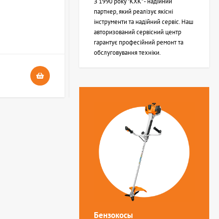
З 1990 року "КХК" - надійний
партнер, який реалізує якісні
інструменти та надійний сервіс. Наш
В НАЯВНОСТІ
авторизований сервісний центр
4
гарантує професійний ремонт та
обслуговування техніки.
24 грн.
Бензокосы