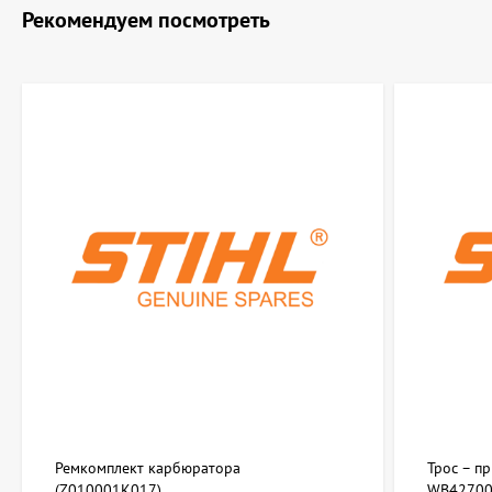
Рекомендуем посмотреть
Ремкомплект карбюратора
Трос – п
(Z010001K017)
WB42700