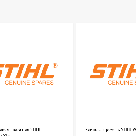
ривод движения STIHL
Клиновый ремень STIHL 
7515