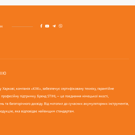
ах
НІЮ
 Харкові, компанія «КХК», забезпечує сертифіковану техніку, гарантійне
 професійну підтримку. Бренд STIHL — це поєднання німецької якості,
нь та багаторічного досвіду. Від мотопил до сучасних акумуляторних інструментів,
родукцію, яка відповідає найвищим стандартам.