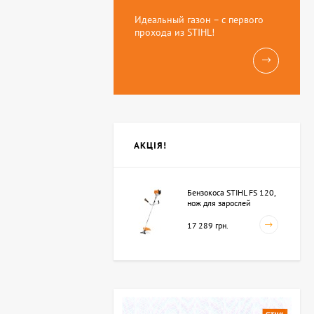
Идеальный газон – с первого
прохода из STIHL!
АКЦІЯ!
Бензокоса STIHL FS 120,
нож для зарослей
250мм-3 (41342000423)
17 289 грн.