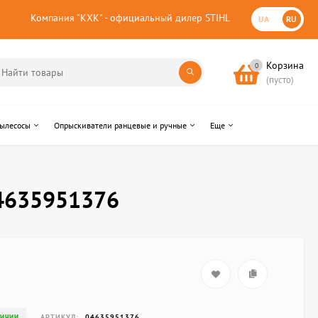
Компания "КХК" - официальный дилер STIHL
UA
RU
Корзина
0
(пусто)
пылесосы
Опрыскиватели ранцевые и ручные
Еще
04635951376
АРТИКУЛ:
04635951376
ЛИЧИИ