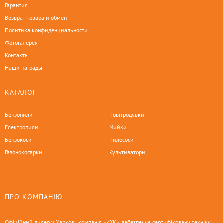
Гарантия
Возврат товара и обмен
Политика конфиденциальности
Фотогалерея
Контакты
Наши награды
КАТАЛОГ
Бензопили
Повітродувки
Електропили
Мийки
Бензокоси
Пилососи
Газонокосарки
Культиватори
ПРО КОМПАНІЮ
Офіційний дилер у Харкові, компанія «КХК», забезпечує сертифіковану техніку,