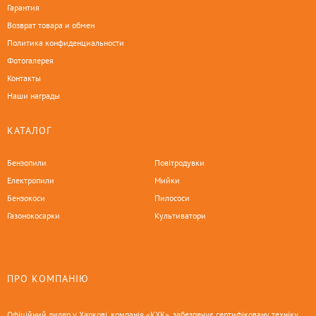
Гарантия
Возврат товара и обмен
Политика конфиденциальности
Фотогалерея
Контакты
Наши награды
КАТАЛОГ
Бензопили
Повітродувки
Електропили
Мийки
Бензокоси
Пилососи
Газонокосарки
Культиватори
ПРО КОМПАНІЮ
Офіційний дилер у Харкові, компанія «КХК», забезпечує сертифіковану техніку,