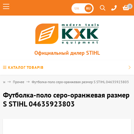
0
UA
RU
Официальный дилер STIHL
КАТАЛОГ ТОВАРІВ
асти
Прочее
Футболка-поло серо-оранжевая размер S STIHL 04635923803
Футболка-поло серо-оранжевая размер
S STIHL 04635923803