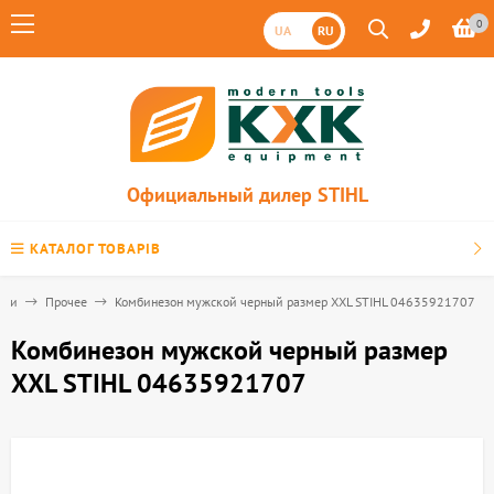
0
UA
RU
Официальный дилер STIHL
КАТАЛОГ ТОВАРІВ
сти
Прочее
Комбинезон мужской черный размер ХXL STIHL 04635921707
Комбинезон мужской черный размер
ХXL STIHL 04635921707