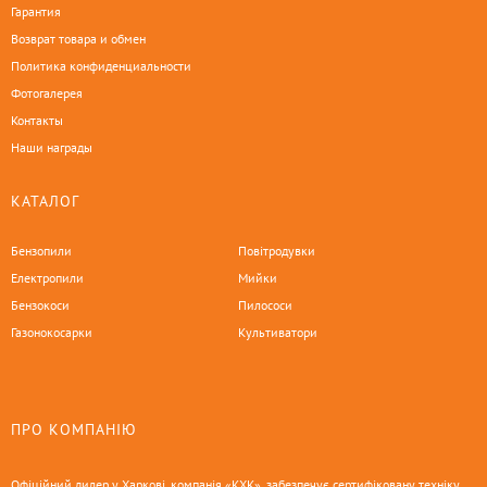
Гарантия
Возврат товара и обмен
Политика конфиденциальности
Фотогалерея
Контакты
Наши награды
КАТАЛОГ
Бензопили
Повітродувки
Електропили
Мийки
Бензокоси
Пилососи
Газонокосарки
Культиватори
ПРО КОМПАНІЮ
Офіційний дилер у Харкові, компанія «КХК», забезпечує сертифіковану техніку,