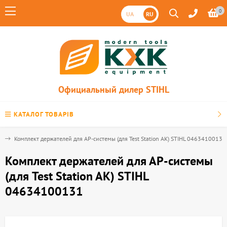
0
UA
RU
Официальный дилер STIHL
КАТАЛОГ ТОВАРІВ
е
Комплект держателей для АP-системы (для Test Station AK) STIHL 04634100131
Комплект держателей для АP-системы
(для Test Station AK) STIHL
04634100131