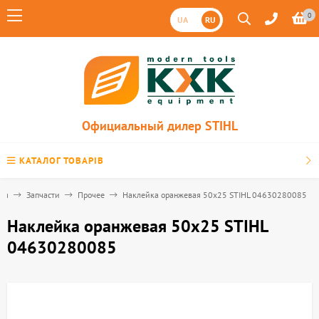
0
UA
RU
Официальный дилер STIHL
КАТАЛОГ ТОВАРІВ
ная
Запчасти
Прочее
Наклейка оранжевая 50х25 STIHL 04630280085
Наклейка оранжевая 50х25 STIHL
04630280085