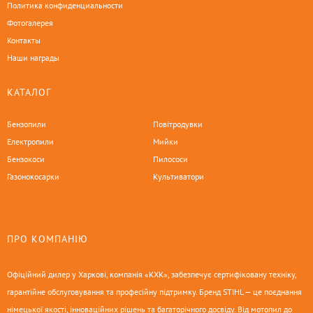
Политика конфиденциальности
Фотогалерея
Контакты
Наши награды
КАТАЛОГ
Бензопили
Повітродувки
Електропили
Мийки
Бензокоси
Пилососи
Газонокосарки
Культиватори
ПРО КОМПАНІЮ
Офіційний дилер у Харкові, компанія «КХК», забезпечує сертифіковану техніку,
гарантійне обслуговування та професійну підтримку. Бренд STIHL — це поєднання
німецької якості, інноваційних рішень та багаторічного досвіду. Від мотопил до