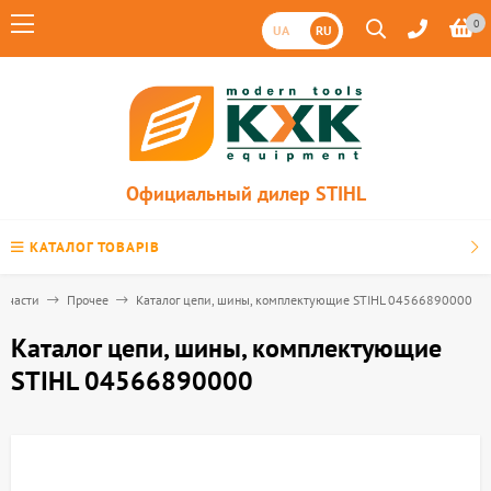
0
UA
RU
Официальный дилер STIHL
КАТАЛОГ ТОВАРІВ
апчасти
Прочее
Каталог цепи, шины, комплектующие STIHL 04566890000
Каталог цепи, шины, комплектующие
STIHL 04566890000