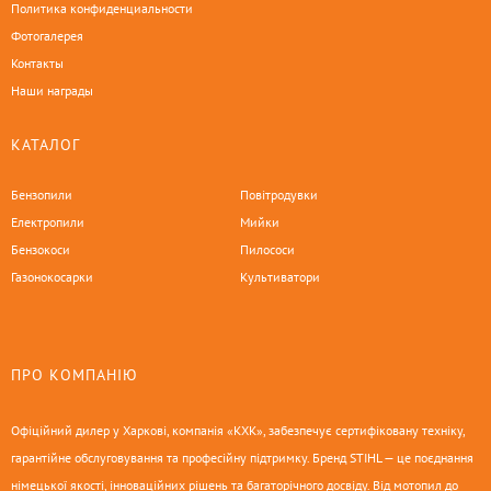
Политика конфиденциальности
Фотогалерея
Контакты
Наши награды
КАТАЛОГ
Бензопили
Повітродувки
Електропили
Мийки
Бензокоси
Пилососи
Газонокосарки
Культиватори
ПРО КОМПАНІЮ
Офіційний дилер у Харкові, компанія «КХК», забезпечує сертифіковану техніку,
гарантійне обслуговування та професійну підтримку. Бренд STIHL — це поєднання
німецької якості, інноваційних рішень та багаторічного досвіду. Від мотопил до