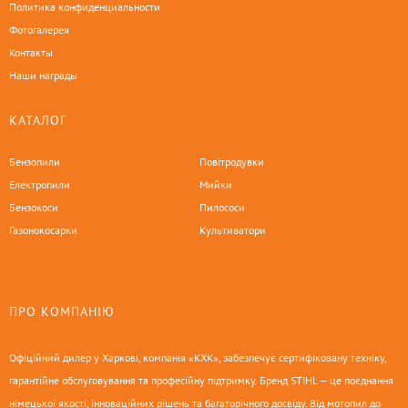
Политика конфиденциальности
Фотогалерея
Контакты
Наши награды
КАТАЛОГ
Бензопили
Повітродувки
Електропили
Мийки
Бензокоси
Пилососи
Газонокосарки
Культиватори
ПРО КОМПАНІЮ
Офіційний дилер у Харкові, компанія «КХК», забезпечує сертифіковану техніку,
гарантійне обслуговування та професійну підтримку. Бренд STIHL — це поєднання
німецької якості, інноваційних рішень та багаторічного досвіду. Від мотопил до