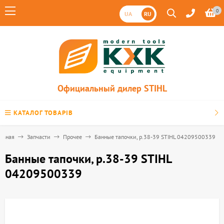
0
UA
RU
Официальный дилер STIHL
КАТАЛОГ ТОВАРІВ
лавная
Запчасти
Прочее
Банные тапочки, р.38-39 STIHL 04209500339
Банные тапочки, р.38-39 STIHL
04209500339