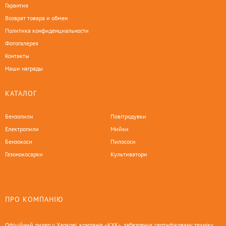
Гарантия
Возврат товара и обмен
Политика конфиденциальности
Фотогалерея
Контакты
Наши награды
КАТАЛОГ
Бензопили
Повітродувки
Електропили
Мийки
Бензокоси
Пилососи
Газонокосарки
Культиватори
ПРО КОМПАНІЮ
Офіційний дилер у Харкові, компанія «КХК», забезпечує сертифіковану техніку,