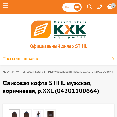
0
UA
RU
Официальный дилер STIHL
КАТАЛОГ ТОВАРІВ
TIHL-бутик
Флисовая кофта STIHL мужская, коричневая, р.ХХL (04201100664)
Флисовая кофта STIHL мужская,
коричневая, р.ХХL (04201100664)