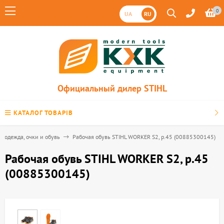
0
UA
RU
Официальный дилер STIHL
КАТАЛОГ ТОВАРІВ
я одежда, очки и обувь
Рабочая обувь STIHL WORKER S2, р.45 (00885300145)
Рабочая обувь STIHL WORKER S2, р.45
(00885300145)