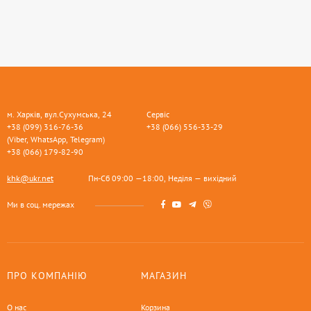
м. Харків, вул.Сухумська, 24
Сервіс
+38 (099) 316-76-36
+38 (066) 556-33-29
(Viber, WhatsApp, Telegram)
+38 (066) 179-82-90
khk@ukr.net
Пн-Сб 09:00 —18:00, Неділя — вихідний
Ми в соц. мережах
ПРО КОМПАНІЮ
МАГАЗИН
О нас
Корзина