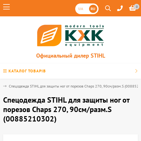
0
UA
RU
Официальный дилер STIHL
КАТАЛОГ ТОВАРІВ
и
Спецодежда STIHL для защиты ног от порезов Chaps 270, 90см/разм.S (008852
Спецодежда STIHL для защиты ног от
порезов Chaps 270, 90см/разм.S
(00885210302)