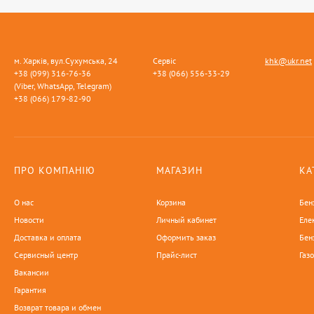
м. Харків, вул.Сухумська, 24
Сервіс
khk@ukr.net
+38 (099) 316-76-36
+38 (066) 556-33-29
(Viber, WhatsApp, Telegram)
+38 (066) 179-82-90
ПРО КОМПАНІЮ
МАГАЗИН
КА
О нас
Корзина
Бен
Новости
Личный кабинет
Еле
Доставка и оплата
Оформить заказ
Бен
Сервисный центр
Прайс-лист
Газ
Вакансии
Гарантия
Возврат товара и обмен