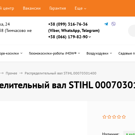
й центр
Вакансии
Гарантия
Еще
ка, 24
+38 (099) 316-76-36
, 38 (Тимчасово не
(Viber, WhatsApp, Telegram)
+38 (066) 179-82-90
ора-косилки
Газонокосилки-роботы iMOW®
Воздуходувки
Садовые 
Прочее
Распределительный вал STIHL 00070301400
елительный вал STIHL 000703
Наличие:
В НА