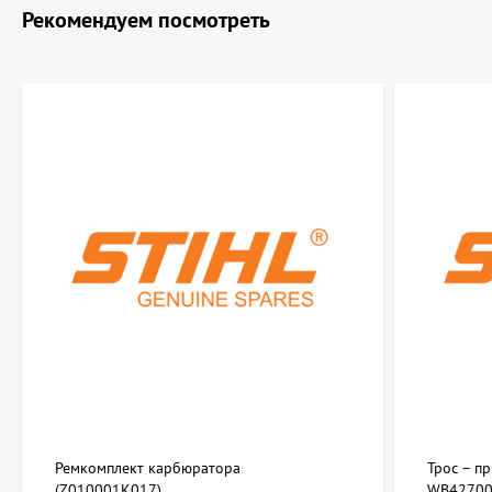
Рекомендуем посмотреть
Ремкомплект карбюратора
Трос – п
(Z010001K017)
WB42700