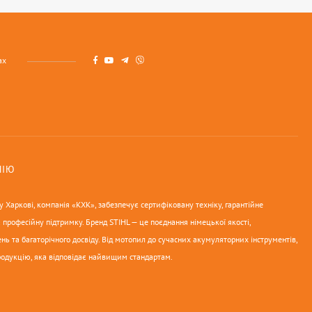
ах
НІЮ
 Харкові, компанія «КХК», забезпечує сертифіковану техніку, гарантійне
 професійну підтримку. Бренд STIHL — це поєднання німецької якості,
нь та багаторічного досвіду. Від мотопил до сучасних акумуляторних інструментів,
родукцію, яка відповідає найвищим стандартам.