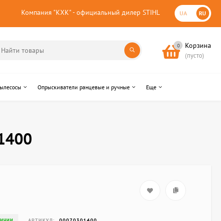
Компания "КХК" - официальный дилер STIHL
UA
RU
Корзина
0
(пусто)
пылесосы
Опрыскиватели ранцевые и ручные
Еще
01400
АРТИКУЛ:
00070301400
ЛИЧИИ