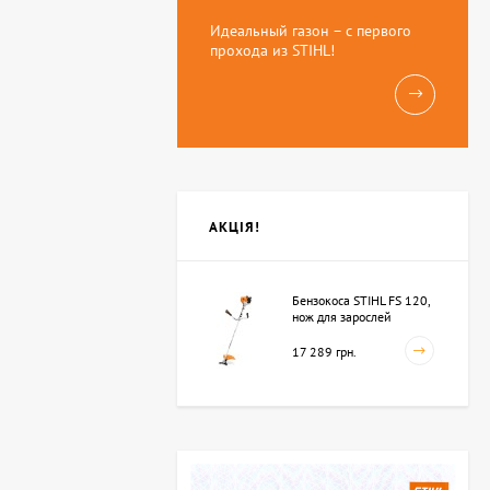
Идеальный газон – с первого
прохода из STIHL!
АКЦІЯ!
Бензокоса STIHL FS 120,
нож для зарослей
250мм-3 (41342000423)
17 289 грн.