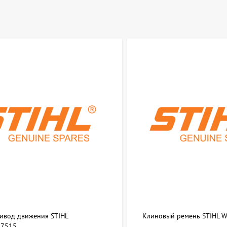
ривод движения STIHL
Клиновый ремень STIHL 
7515