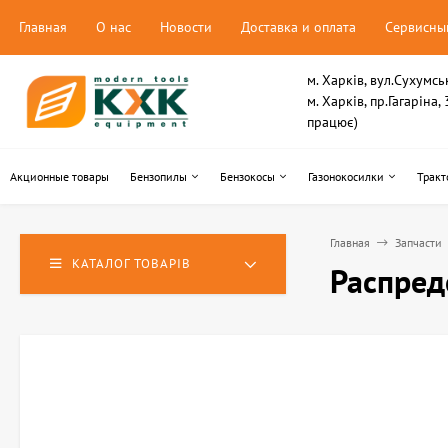
Главная
О нас
Новости
Доставка и оплата
Сервисны
м. Харків, вул.Сухумсь
м. Харків, пр.Гагаріна
працює)
Акционные товары
Бензопилы
Бензокосы
Газонокосилки
Тракт
Главная
Запчасти
КАТАЛОГ ТОВАРІВ
Распред