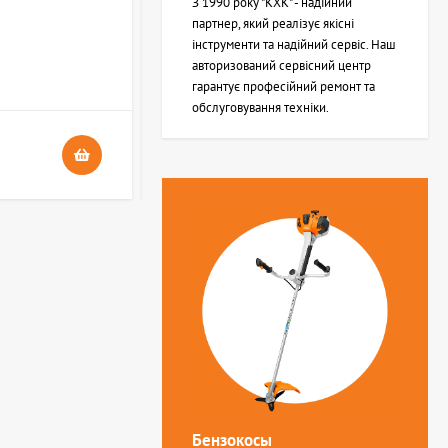
З 1990 року "КХК" - надійний
партнер, який реалізує якісні
інструменти та надійний сервіс. Наш
В НАЯВНОСТІ
авторизований сервісний центр
4
гарантує професійний ремонт та
обслуговування техніки.
24 грн.
Бензокосы