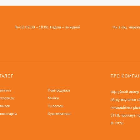
Пн-Сб 09:00 —18:00, Неділя — вихідний
Ми в соц. мереж
ТАЛОГ
ПРО КОМПА
зопили
Повітродувки
Офіційний дилер у
ктропили
Мийки
обслуговування та
зокоси
Пилососи
інноваційних ріше
онокосарки
Культиватори
STIHL пропонує п
© 2026