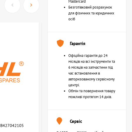
Mastercard
Безготівковий розрахунок
для фізичних та юридичних
осіб
Гарантія
Офіційна гарантія до 24
місяців на всі інструменти та
6 місяців на запчастини під
час встановлення в
авторизованому сервісному
центрі.
Обмін та повернення товару
можливі протягом 14 днів.
Сервіс
WB427042105
Возвратная пружина STIHL (Z000013Z000)