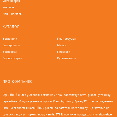
Фотогалерея
Контакты
Наши награды
КАТАЛОГ
Бензопили
Повітродувки
Електропили
Мийки
Бензокоси
Пилососи
Газонокосарки
Культиватори
ПРО КОМПАНІЮ
Офіційний дилер у Харкові, компанія «КХК», забезпечує сертифіковану техніку,
гарантійне обслуговування та професійну підтримку. Бренд STIHL — це поєднання
німецької якості, інноваційних рішень та багаторічного досвіду. Від мотопил до
сучасних акумуляторних інструментів, STIHL пропонує продукцію, яка відповідає