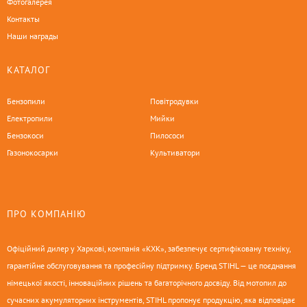
Фотогалерея
Контакты
Наши награды
КАТАЛОГ
Бензопили
Повітродувки
Електропили
Мийки
Бензокоси
Пилососи
Газонокосарки
Культиватори
ПРО КОМПАНІЮ
Офіційний дилер у Харкові, компанія «КХК», забезпечує сертифіковану техніку,
гарантійне обслуговування та професійну підтримку. Бренд STIHL — це поєднання
німецької якості, інноваційних рішень та багаторічного досвіду. Від мотопил до
сучасних акумуляторних інструментів, STIHL пропонує продукцію, яка відповідає