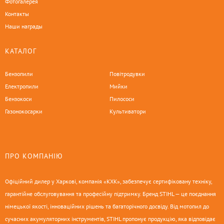
Фотогалерея
Контакты
Наши награды
КАТАЛОГ
Бензопили
Повітродувки
Електропили
Мийки
Бензокоси
Пилососи
Газонокосарки
Культиватори
ПРО КОМПАНІЮ
Офіційний дилер у Харкові, компанія «КХК», забезпечує сертифіковану техніку,
гарантійне обслуговування та професійну підтримку. Бренд STIHL — це поєднання
німецької якості, інноваційних рішень та багаторічного досвіду. Від мотопил до
сучасних акумуляторних інструментів, STIHL пропонує продукцію, яка відповідає