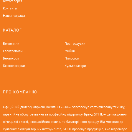
Фотогалерея
Контакты
Наши награды
КАТАЛОГ
Бензопили
Повітродувки
Електропили
Мийки
Бензокоси
Пилососи
Газонокосарки
Культиватори
ПРО КОМПАНІЮ
Офіційний дилер у Харкові, компанія «КХК», забезпечує сертифіковану техніку,
гарантійне обслуговування та професійну підтримку. Бренд STIHL — це поєднання
німецької якості, інноваційних рішень та багаторічного досвіду. Від мотопил до
сучасних акумуляторних інструментів, STIHL пропонує продукцію, яка відповідає