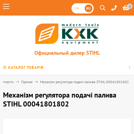
0
UA
RU
Официальный дилер STIHL
КАТАЛОГ ТОВАРІВ
Запчасти
Прочее
Механізм регулятора подачі палива STIHL 00041801802
Механізм регулятора подачі палива
STIHL 00041801802