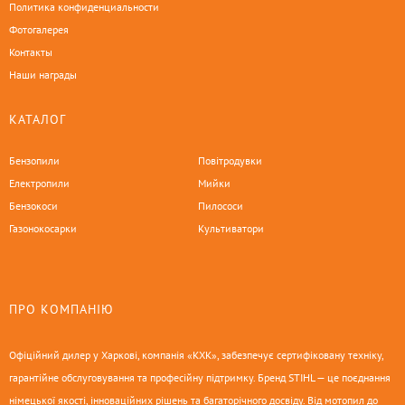
Политика конфиденциальности
Фотогалерея
Контакты
Наши награды
КАТАЛОГ
Бензопили
Повітродувки
Електропили
Мийки
Бензокоси
Пилососи
Газонокосарки
Культиватори
ПРО КОМПАНІЮ
Офіційний дилер у Харкові, компанія «КХК», забезпечує сертифіковану техніку,
гарантійне обслуговування та професійну підтримку. Бренд STIHL — це поєднання
німецької якості, інноваційних рішень та багаторічного досвіду. Від мотопил до