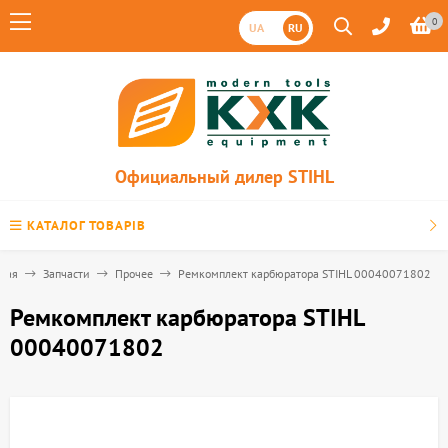
0
UA
RU
Официальный дилер STIHL
КАТАЛОГ ТОВАРІВ
вная
Запчасти
Прочее
Ремкомплект карбюратора STIHL 00040071802
Ремкомплект карбюратора STIHL
00040071802