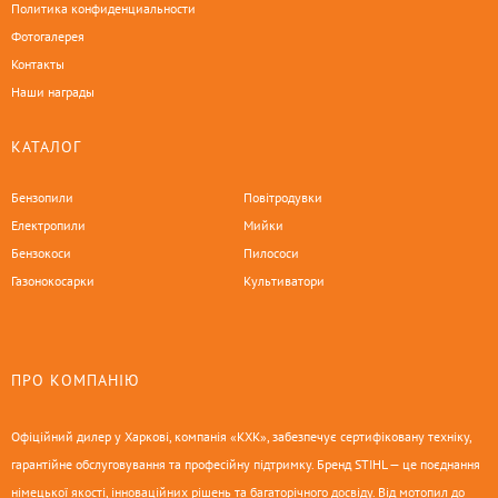
Политика конфиденциальности
Фотогалерея
Контакты
Наши награды
КАТАЛОГ
Бензопили
Повітродувки
Електропили
Мийки
Бензокоси
Пилососи
Газонокосарки
Культиватори
ПРО КОМПАНІЮ
Офіційний дилер у Харкові, компанія «КХК», забезпечує сертифіковану техніку,
гарантійне обслуговування та професійну підтримку. Бренд STIHL — це поєднання
німецької якості, інноваційних рішень та багаторічного досвіду. Від мотопил до