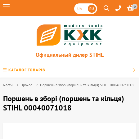
0
UA
RU
Официальный дилер STIHL
КАТАЛОГ ТОВАРІВ
апчасти
Прочее
Поршень в зборі (поршень та кільця) STIHL 00040071018
Поршень в зборі (поршень та кільця)
STIHL 00040071018