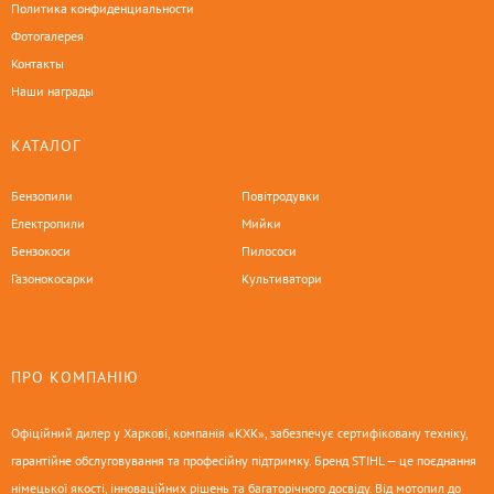
Политика конфиденциальности
Фотогалерея
Контакты
Наши награды
КАТАЛОГ
Бензопили
Повітродувки
Електропили
Мийки
Бензокоси
Пилососи
Газонокосарки
Культиватори
ПРО КОМПАНІЮ
Офіційний дилер у Харкові, компанія «КХК», забезпечує сертифіковану техніку,
гарантійне обслуговування та професійну підтримку. Бренд STIHL — це поєднання
німецької якості, інноваційних рішень та багаторічного досвіду. Від мотопил до