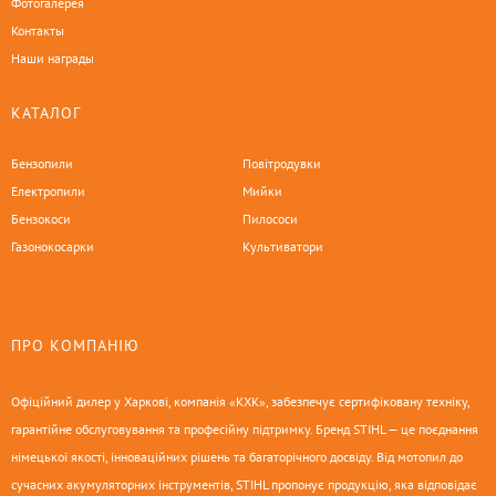
Фотогалерея
Контакты
Наши награды
КАТАЛОГ
Бензопили
Повітродувки
Електропили
Мийки
Бензокоси
Пилососи
Газонокосарки
Культиватори
ПРО КОМПАНІЮ
Офіційний дилер у Харкові, компанія «КХК», забезпечує сертифіковану техніку,
гарантійне обслуговування та професійну підтримку. Бренд STIHL — це поєднання
німецької якості, інноваційних рішень та багаторічного досвіду. Від мотопил до
сучасних акумуляторних інструментів, STIHL пропонує продукцію, яка відповідає